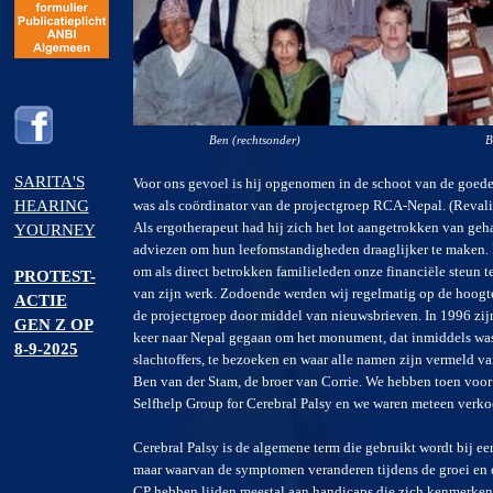
Ben (rechtsonder) Ben (3e va
SARITA'S
Voor ons gevoel is hij opgenomen in de schoot van de goed
HEARING
was als coördinator van de projectgroep RCA-Nepal. (Reval
Als ergotherapeut had hij zich het lot aangetrokken van geh
YOURNEY
adviezen om hun leefomstandigheden draaglijker te maken. U
om als direct betrokken familieleden onze financiële steun te
PROTEST-
van zijn werk. Zodoende werden wij regelmatig op de hoog
ACTIE
de projectgroep door middel van nieuwsbrieven. In 1996 zijn
GEN Z OP
keer naar Nepal gegaan om het monument, dat inmiddels was
8-9-2025
slachtoffers, te bezoeken en waar alle namen zijn vermeld va
Ben van der Stam, de broer van Corrie. We hebben toen voor
Selfhelp Group for Cerebral Palsy en we waren meteen verkocht
Cerebral Palsy is de algemene term die gebruikt wordt bij een
maar waarvan de symptomen veranderen tijdens de groei en 
CP hebben lijden meestal aan handicaps die zich kenmerken