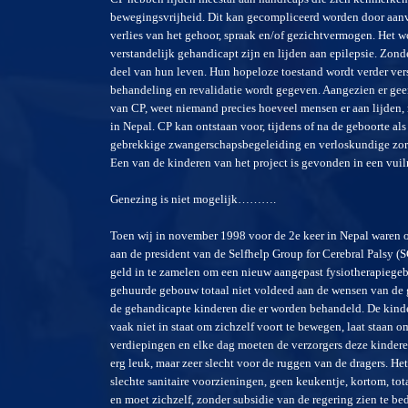
bewegingsvrijheid. Dit kan gecompliceerd worden door aanve
verlies van het gehoor, spraak en/of gezichtvermogen. Het 
verstandelijk gehandicapt zijn en lijden aan epilepsie. Zonde
deel van hun leven. Hun hopeloze toestand wordt verder vers
behandeling en revalidatie wordt gegeven. Aangezien er gee
van CP, weet niemand precies hoeveel mensen er aan lijden,
in Nepal. CP kan ontstaan voor, tijdens of na de geboorte al
gebrekkige zwangerschapsbegeleiding en verloskundige zorg, 
Een van de kinderen van het project is gevonden in een vu
Genezing is niet mogelijk……….
Toen wij in november 1998 voor de 2e keer in Nepal waren 
aan de president van de Selfhelp Group for Cerebral Palsy (
geld in te zamelen om een nieuw aangepast fysiotherapiegebo
gehuurde gebouw totaal niet voldeed aan de wensen van de g
de gehandicapte kinderen die er worden behandeld. De kinder
vaak niet in staat om zichzelf voort te bewegen, laat staan o
verdiepingen en elke dag moeten de verzorgers deze kinderen
erg leuk, maar zeer slecht voor de ruggen van de dragers. Het 
slechte sanitaire voorzieningen, geen keukentje, kortom, tot
en moet zichzelf, zonder subsidie van de regering zien te be