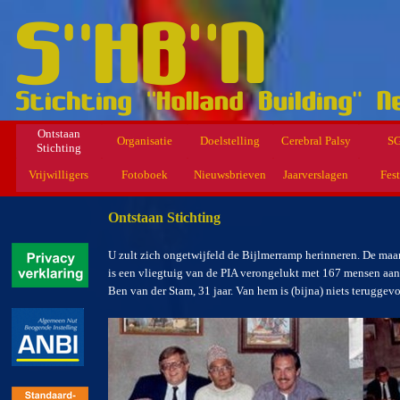
Ontstaan
Organisatie
Doelstelling
Cerebral Palsy
S
Stichting
Vrijwilligers
Fotoboek
Nieuwsbrieven
Jaarverslagen
Fest
Ontstaan Stichting
U zult zich ongetwijfeld de Bijlmerramp herinneren. De ma
is een vliegtuig van de PIA verongelukt met 167 mensen aa
Ben van der Stam, 31 jaar. Van hem is (bijna) niets teruggev