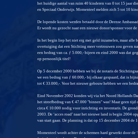
het huidige aantal van ruim 40 kinderen van 0 tot 15 jaar di
en Speciaal Onderwijs. Momenteel melden zich 5 tot 10 kin
De lopende kosten werden betaald door de Deense Ambassade,
Er wordt nu gezocht naar een nieuwe donor/sponsor voor de
In het begin liep het niet erg met geld inzamelen, maar alle
overtuiging dat een Stichting meer vertrouwen zou geven n
een bedrag van ca. ƒ 5.000,- bijeen en eind 2000 was dat ge
op persoonlijk titel!
Op 5 december 2000 hebben we bij de notaris de Stichtings
we een bedrag van ƒ 60.000,- bij elkaar gespaard, dat is bij
tot € 33.000,-. Voor het nieuwe gebouw hebben we een bedr
Eind November 2002 konden wij via het Noord Hollands Dag
het streefbedrag van € 47.000 "binnen" was! Maar geen tijd 
circa € 10.000 nodig voor inrichting en inventaris. De gr
2003. De ‘acces road’ naar het nieuwe land is begin 2004 op
van start gaan. De planning is dat op 15 december 2004 de 1
Momenteel wordt achter de schermen hard gewerkt door de ‘