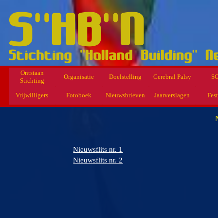
Ontstaan
Organisatie
Doelstelling
Cerebral Palsy
S
Stichting
Vrijwilligers
Fotoboek
Nieuwsbrieven
Jaarverslagen
Fest
Nieuwsflits nr. 1
Nieuwsflits nr. 2