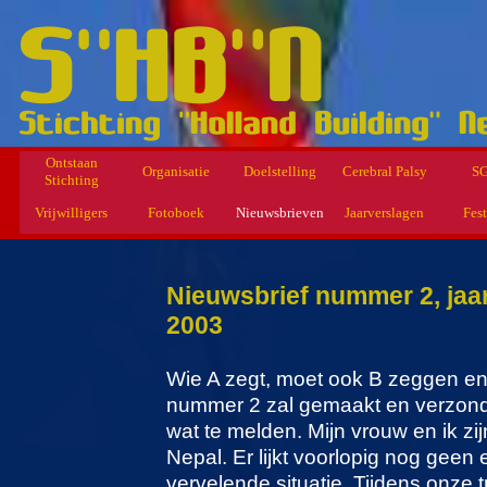
Ontstaan
Organisatie
Doelstelling
Cerebral Palsy
S
Stichting
Vrijwilligers
Fotoboek
Nieuwsbrieven
Jaarverslagen
Fest
Nieuwsbrief nummer 2, ja
2003
Wie A zegt, moet ook B zeggen en 
nummer 2 zal gemaakt en verzond
wat te melden. Mijn vrouw en ik zi
Nepal. Er lijkt voorlopig nog gee
vervelende situatie. Tijdens onze