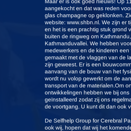
Maar er is ook goed nieuws! Op 1
aangekocht en dat was reden voor
glas champagne op geklonken. Zie
website: www.shbn.nl. We zijn er ti
en het is een prachtig stuk grond 
buiten de ringweg om Kathmandu, m
Kathmanduvallei. We hebben voor di
medewerkers en de kinderen een f
gemaakt met de vlaggen van de la
zijn geweest. Er is een bouwcommi
aanvang van de bouw van het fysi
wordt nu volop gewerkt om de aa
transport van de materialen.Om o
ontwikkelingen hebben we bij ons 
geïnstalleerd zodat zij ons regel
de voortgang. U kunt dit dan ook 
De Selfhelp Group for Cerebral Pal
ook wij, hopen dat wij het komend