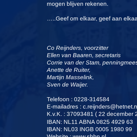
mogen blijven rekenen.
…..Geef om elkaar, geef aan elka
Co Reijnders, voorzitter
Ellen van Baaren, secretaris
Corrie van der Stam, penningmees
Anette de Ruiter,
Martijn Masselink,
Sven de Waijer.
Telefoon : 0228-314584
E-mailadres : c.reijnders@hetnet.n
K.v.K. : 37093481 ( 22 december 
IBAN: NL11 ABNA 0825 4929 63
IBAN: NL03 INGB 0005 1980 99
Website : www.shbn.nl