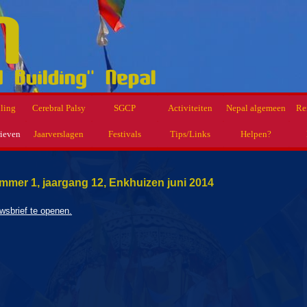
lling
Cerebral Palsy
SGCP
Activiteiten
Nepal algemeen
Re
ieven
Jaarverslagen
Festivals
Tips/Links
Helpen?
mmer 1, jaargang 12, Enkhuizen juni 2014
uwsbrief te openen.