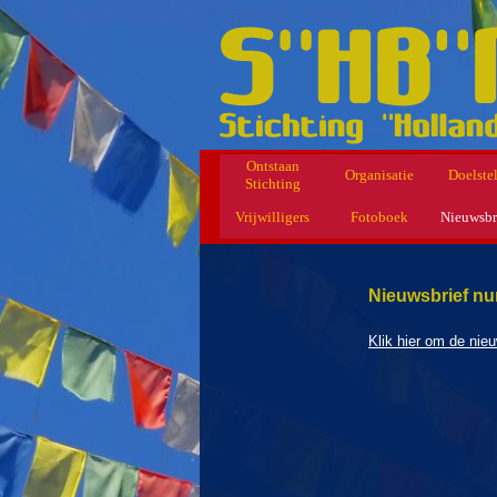
Ontstaan
Organisatie
Doelste
Stichting
Vrijwilligers
Fotoboek
Nieuwsbr
Nieuwsbrief nu
Klik hier om de nie