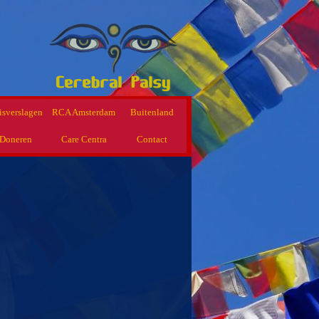
isverslagen
RCA Amsterdam
Buitenland
Doneren
Care Centra
Contact