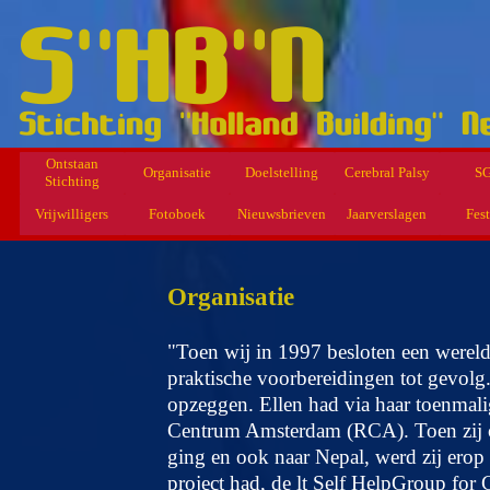
Ontstaan
Organisatie
Doelstelling
Cerebral Palsy
S
Stichting
Vrijwilligers
Fotoboek
Nieuwsbrieven
Jaarverslagen
Fest
Organisatie
"Toen wij in 1997 besloten een wereld
praktische voorbereidingen tot gevolg
opzeggen. Ellen had via haar toenmali
Centrum Amsterdam (RCA). Toen zij op
ging en ook naar Nepal, werd zij erop
project had, de lt Self HelpGroup for 